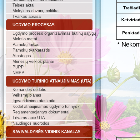
Teisės aktai
Trečiad
Mokyklos dovanų politika
Tvarkos aprašai
Ketvirta
UGDYMO PROCESAS
Penktad
Ugdymo proceso organizavimas būtinų sąlygų
Mokslo metai
* Nekont
Pamokų laikas
Pamokų tvarkaraštis
Atostogos
Mėnesių veiklos planai
PUPP
NMPP
UGDYMO TURINIO ATNAUJINIMAS (UTA)
Komandos sudėtis
Veiksmų planas
Įgyvendiinimo ataskaita
Kodėl atnaujinamas ugdymo turinys?
Reglamentuojantys dokumentai
Tėvams apie UTA
Naudingos nuorodos
SAVIVALDYBĖS VIDINIS KANALAS