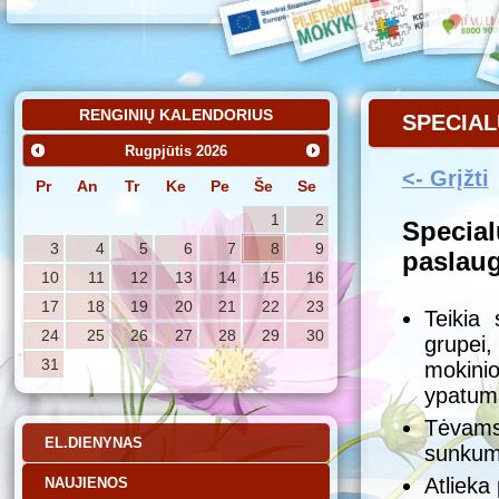
RENGINIŲ KALENDORIUS
SPECIA
Rugpjūtis
2026
<- Grįžti
Pr
An
Tr
Ke
Pe
Še
Se
1
2
Specia
3
4
5
6
7
8
9
paslaug
10
11
12
13
14
15
16
17
18
19
20
21
22
23
Teikia
24
25
26
27
28
29
30
grupei,
31
mokin
ypatum
Tėvams
EL.DIENYNAS
sunkumų
Atlieka
NAUJIENOS