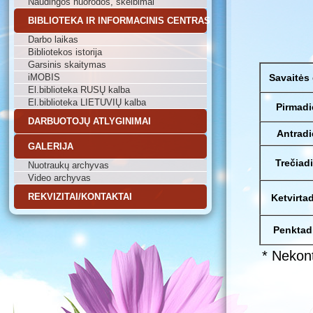
Naudingos nuorodos, skelbimai
BIBLIOTEKA IR INFORMACINIS CENTRAS
Darbo laikas
Bibliotekos istorija
Garsinis skaitymas
iMOBIS
Savaitės
El.biblioteka RUSŲ kalba
El.biblioteka LIETUVIŲ kalba
Pirmadi
DARBUOTOJŲ ATLYGINIMAI
Antradi
GALERIJA
Trečiad
Nuotraukų archyvas
Video archyvas
REKVIZITAI/KONTAKTAI
Ketvirta
Penktad
* Nekont