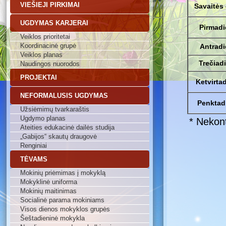
VIEŠIEJI PIRKIMAI
Savaitės
UGDYMAS KARJERAI
Pirmadi
Veiklos prioritetai
Koordinacinė grupė
Antradi
Veiklos planas
Trečiad
Naudingos nuorodos
PROJEKTAI
Ketvirta
NEFORMALUSIS UGDYMAS
Penktad
Užsiėmimų tvarkaraštis
Ugdymo planas
* Nekont
Ateities edukacinė dailės studija
„Gabijos“ skautų draugovė
Renginiai
TĖVAMS
Mokinių priėmimas į mokyklą
Mokyklinė uniforma
Mokinių maitinimas
Socialinė parama mokiniams
Visos dienos mokyklos grupės
Šeštadieninė mokykla