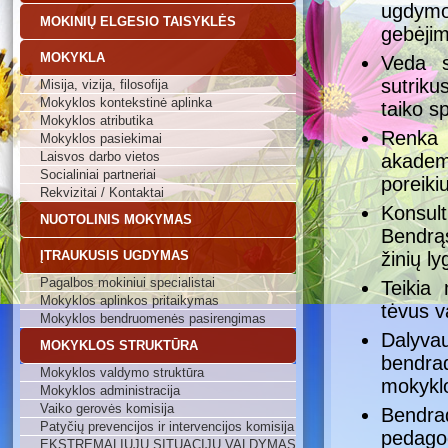
ugdymo
MOKINIŲ ELGESIO TAISYKLĖS
gebėjim
MOKYKLA
Veda s
sutriku
Misija, vizija, filosofija
Mokyklos kontekstinė aplinka
taiko s
Mokyklos atributika
Renka 
Mokyklos pasiekimai
Laisvos darbo vietos
akadem
Socialiniai partneriai
poreiki
Rekvizitai / Kontaktai
Konsult
NUOTOLINIS MOKYMAS
Bendrąs
ĮTRAUKUSIS UGDYMAS
žinių ly
Pagalbos mokiniui specialistai
Teikia
Mokyklos aplinkos pritaikymas
tėvus v
Mokyklos bendruomenės pasirengimas
Dalyva
MOKYKLOS STRUKTŪRA
bendra
Mokyklos valdymo struktūra
mokyklo
Mokyklos administracija
Vaiko gerovės komisija
Bendr
Patyčių prevencijos ir intervencijos komisija
pedago
EKSTREMALIŲJŲ SITUACIJŲ VALDYMAS