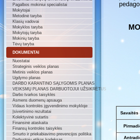
pedagog
Pagalbos mokiniui specialistai
Mokytojai
Metodinė taryba
Klasių vadovai
MO
Mokyklos taryba
Mokytojų taryba
Mokinių taryba
Tėvų taryba
DOKUMENTAI
Nuostatai
Strateginis veiklos planas
Metinis veiklos planas
Ugdymo planas
DARBO KARANTINO SĄLYGOMIS PLANAS
VEIKSMŲ PLANAS DARBUOTOJUI UŽSIKRĖTUS
Darbo tvarkos taisyklės
Asmens duomenų apsauga
Vidaus kontrolės įgyvendinimo mokykloje
Įsivertinimo rezultatai
Savaitės
Kolektyvinė sutartis
Finansinė ataskaita
Pirmadi
Finansų kontrolės taisyklės
Smurto ir priekabiavimo prevencijos politika
Antradi
Darbuotojų etikos kodeksas