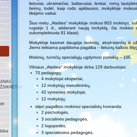
lietuviai, ukrainiečiai, baltarusiai, lenkai, romų tautyb
šeimų, todėl, kaip rodo apklausos, mokykloje mokosi n
tikėjimo vaikai.
Šiuo metu „Ateities“ mokykloje mokosi 803 mokinys, s
rugsėjo 1 d., atidarant naują mokyklą, čia mokėsi
sukomplektuota 81 klasė).
Mokykloje kasmet daugėja mokinių, atvykstančių iš už
Jiems teikiama papildoma pagalba – lietuvių kalbos išly
Mokinių, turinčių specialiųjų ugdymosi poreikių – 105.
Vilniaus „Ateities“ mokykloje dirba 129 darbuotojai:
70 pedagogų:
4 mokytojai ekspertai,
LANAS
12 mokytojų metodininkų,
UŽSIKRĖTUS
42 vyresnieji mokytojai,
12 mokytojų;
oje
stipri pagalbos mokiniui specialistų komanda:
2 psichologės,
3 socialinės pedagogės,
2 logopedės,
itika
3 specialiosios pedagogės,