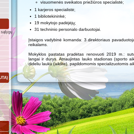
visuomenės sveikatos priežiūros specialistė;
1 karjeros specialistė;
1 bibliotekininkė;
19 mokytojo padėjėjų;
31 techninio personalo darbuotojai.
 sąlygų
Įstaigos vadybinė komanda: 3 direktoriaus pavaduotoj
reikalams.
Mokyklos pastatas pradėtas renovuoti 2019 m.: sutva
langai ir durys. Atnaujintas lauko stadionas (sporto ai
dideliu lauku (aikšte), papildomomis specializuotomis ai
UTA)