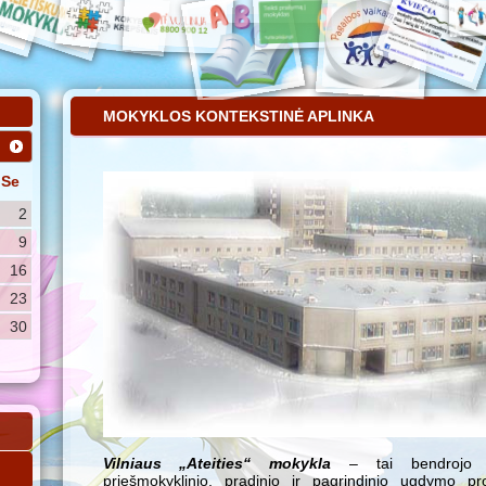
MOKYKLOS KONTEKSTINĖ APLINKA
Se
2
9
16
23
30
Vilniaus „Ateities“ mokykla
– tai bendrojo u
priešmokyklinio, pradinio ir pagrindinio ugdymo 