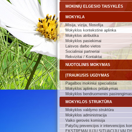
MOKINIŲ ELGESIO TAISYKLĖS
MOKYKLA
Misija, vizija, filosofija
Mokyklos kontekstinė aplinka
Mokyklos atributika
Mokyklos pasiekimai
Laisvos darbo vietos
Socialiniai partneriai
Rekvizitai / Kontaktai
NUOTOLINIS MOKYMAS
ĮTRAUKUSIS UGDYMAS
Pagalbos mokiniui specialistai
Mokyklos aplinkos pritaikymas
Mokyklos bendruomenės pasirengimas
MOKYKLOS STRUKTŪRA
Mokyklos valdymo struktūra
Mokyklos administracija
Vaiko gerovės komisija
Patyčių prevencijos ir intervencijos kom
EKSTREMALIŲJŲ SITUACIJŲ VALD