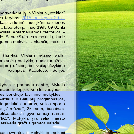
rtvarkant ją iš Vilniaus „Ateities“
bės tarybos
2015 m. liepos 29 d.
kaip vidurinė: nuo įkūrimo dienos
a-laboratorija, nuo 1998-09-01 iki
kykla. Aptarnaujamos teritorijos –
lė, Santariškės. Yra mokinių, kurie
augumos mokyklą lankančių mokinių
 šiaurinė Vilniaus miesto dalis.
 lankančių mokyklą, nuolat mažėja.
ijos į užsienį bei vaikų išvykimo
– Vasilijaus Kačialovo, Sofijos
ekybos ir pramogų centro, Mykolo
lniaus kolegijos Verslo vadybos ir
usios bendrojo lavinimo mokyklos –
vičiaus ir Baltupių progimnazijos,
Raganiukės“ teatras, veikia sporto
ras „7 mūzos“, 25 metrų baseinas.
olikaaukščiai gyvenamieji namai,
AS“. Mokykla yra šalia miesto
 atsiveria gražūs gamtos vaizdai.
aus gyventojai. Mokykloje mokosi