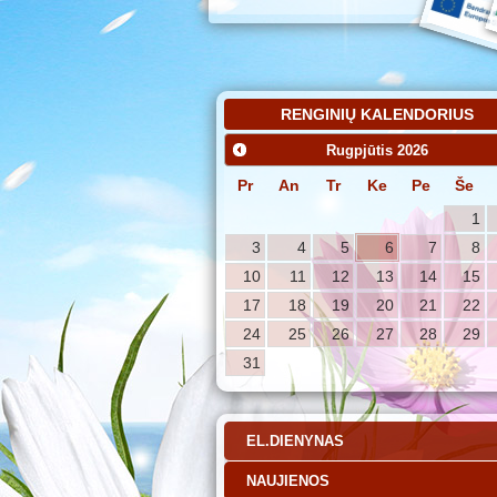
RENGINIŲ KALENDORIUS
Rugpjūtis
2026
Pr
An
Tr
Ke
Pe
Še
1
3
4
5
6
7
8
10
11
12
13
14
15
17
18
19
20
21
22
24
25
26
27
28
29
31
EL.DIENYNAS
NAUJIENOS