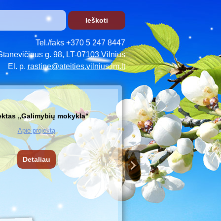
Tel./faks +370 5 247 8447
Stanevičiaus g. 98, LT-07103 Vilnius
El. p.
rastine@ateities.vilnius.lm.lt
ektas „Galimybių mokykla“
Apie projektą