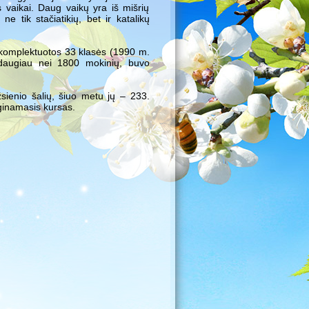
ės vaikai. Daug vaikų yra iš mišrių
e tik stačiatikių, bet ir katalikų
ukomplektuotos 33 klasės (1990 m.
 daugiau nei 1800 mokinių, buvo
sienio šalių, šiuo metu jų – 233.
ginamasis kursas.