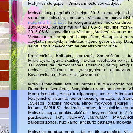
Mokyklos steigėjas – Vilniaus miesto savivaldybė.
Mokykla kaip pagrindinė įsteigta 2015 m. rugsėjo 1 d., pe
vidurinės mokyklos, remiantis Vilniaus m. savivaldy
nutarimu Nr. 1-127.
Iki reorganizavimo mokykla dirbo 
1990-09-01 pavadinimu Vilniaus 63-ioji vidurinė mokykl
2015-08-31 pavadinimu Vilniaus „Ateities“ vidurinė mo
Vilniaus m. mikrorajonai: Fabijoniškės, Baltupiai, Jeruza
atvyksta į mokyklą iš Vilniaus rajono gyvenviečių. D
šeimų socialinė-ekonominė padėtis yra vidutinė.
Fabijoniškės, Baltupiai, Jeruzalė, Santariškės – tai
Mikrorajonai gana skaitlingi, tačiau rusakalbių vaikų,
Tai vyksta dėl demografinės situacijos, šeimų emigrac
mokytis į Vilniaus m. „neišgrynintas“ gimnazijas 
Kovalevskajos, „Santaros“, „Juventos“.
Mokykla nedideliu atstumu nutolusi nuo Akropolio pr
Romerio universiteto, Statybininkų rengimo centro, Vi
Menų fakultetų, Aklųjų ir silpnaregių centro. Artimia
Fabijoniškių vidurinė, Senamiesčio gimnazija, S. Stane
„Šviesos“ pradinė mokykla. Netoli mokyklos įsikūręs „
klubas „IMPULS“, riedlenčių parkas, laisvalaikio cent
Mokyklą supa penkiaaukščiai, devynaukščiai ir šeši
parduotuvės „IKI“, „NORFA“, „MAXIMA“, „MANDARIN
žaliosios zonos, nuo kalno, ant kurio pastatyta mokykla,
isija
Mokyklos bendruomenė – tai ne tik rusakalbiai Vilni
YMAS