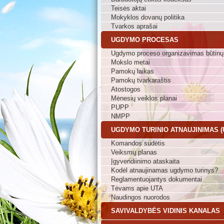
Teisės aktai
Mokyklos dovanų politika
Tvarkos aprašai
UGDYMO PROCESAS
Ugdymo proceso organizavimas būtinų
Mokslo metai
Pamokų laikas
Pamokų tvarkaraštis
Atostogos
Mėnesių veiklos planai
PUPP
NMPP
UGDYMO TURINIO ATNAUJINIMAS (
Komandos sudėtis
Veiksmų planas
Įgyvendiinimo ataskaita
Kodėl atnaujinamas ugdymo turinys?
Reglamentuojantys dokumentai
Tėvams apie UTA
Naudingos nuorodos
SAVIVALDYBĖS VIDINIS KANALAS