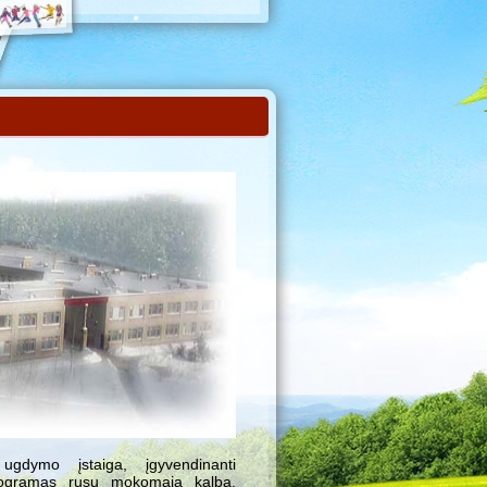
gdymo įstaiga, įgyvendinanti
programas rusų mokomąja kalba.