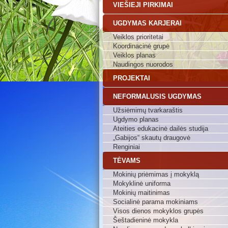
VIEŠIEJI PIRKIMAI
UGDYMAS KARJERAI
Veiklos prioritetai
Koordinacinė grupė
Veiklos planas
Naudingos nuorodos
PROJEKTAI
NEFORMALUSIS UGDYMAS
Užsiėmimų tvarkaraštis
Ugdymo planas
Ateities edukacinė dailės studija
„Gabijos“ skautų draugovė
Renginiai
TĖVAMS
Mokinių priėmimas į mokyklą
Mokyklinė uniforma
Mokinių maitinimas
Socialinė parama mokiniams
Visos dienos mokyklos grupės
Šeštadieninė mokykla