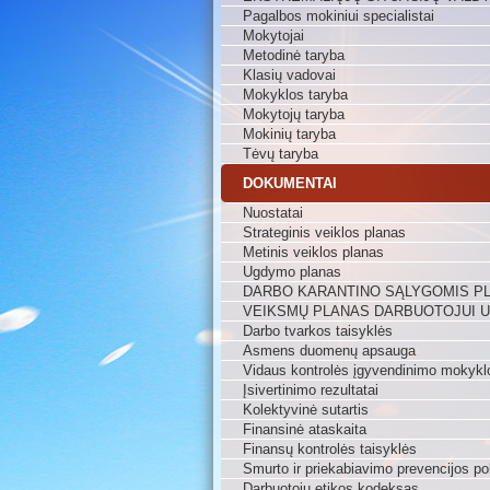
Pagalbos mokiniui specialistai
Mokytojai
Metodinė taryba
Klasių vadovai
Mokyklos taryba
Mokytojų taryba
Mokinių taryba
Tėvų taryba
DOKUMENTAI
Nuostatai
Strateginis veiklos planas
Metinis veiklos planas
Ugdymo planas
DARBO KARANTINO SĄLYGOMIS P
VEIKSMŲ PLANAS DARBUOTOJUI 
Darbo tvarkos taisyklės
Asmens duomenų apsauga
Vidaus kontrolės įgyvendinimo mokykl
Įsivertinimo rezultatai
Kolektyvinė sutartis
Finansinė ataskaita
Finansų kontrolės taisyklės
Smurto ir priekabiavimo prevencijos pol
Darbuotojų etikos kodeksas