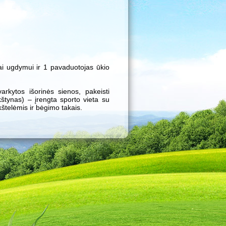
ai ugdymui ir 1 pavaduotojas ūkio
rkytos išorinės sienos, pakeisti
kštynas) – įrengta sporto vieta su
kštelėmis ir bėgimo takais.