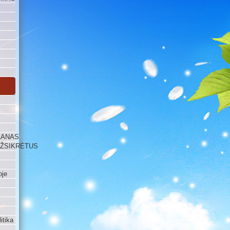
LANAS
UŽSIKRĖTUS
oje
itika