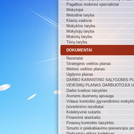
Pagalbos mokiniui specialistai
Mokytojai
Metodinė taryba
Klasių vadovai
Mokyklos taryba
Mokytojų taryba
Mokinių taryba
Tėvų taryba
DOKUMENTAI
Nuostatai
Strateginis veiklos planas
Metinis veiklos planas
Ugdymo planas
DARBO KARANTINO SĄLYGOMIS P
VEIKSMŲ PLANAS DARBUOTOJUI 
Darbo tvarkos taisyklės
Asmens duomenų apsauga
Vidaus kontrolės įgyvendinimo mokykl
Įsivertinimo rezultatai
Kolektyvinė sutartis
Finansinė ataskaita
Finansų kontrolės taisyklės
Smurto ir priekabiavimo prevencijos pol
Darbuotojų etikos kodeksas