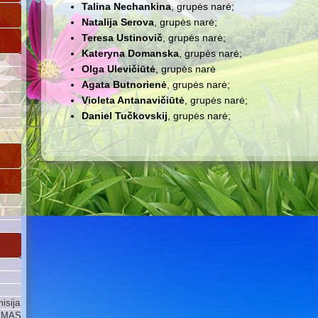
Talina Nechankina
, grupės narė;
Natalija Serova
, grupės narė;
Teresa Ustinovič
, grupės narė;
Kateryna Domanska
, grupės narė;
Olga Ulevičiūtė
, grupės narė
Agata Butnorienė
, grupės narė;
Violeta Antanavičiūtė
, grupės narė;
Daniel Tučkovskij
, grupės narė;
isija
YMAS