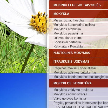
MOKINIŲ ELGESIO TAISYKLĖS
MOKYKLA
Misija, vizija, filosofija
Mokyklos kontekstinė aplinka
Mokyklos atributika
Mokyklos pasiekimai
Laisvos darbo vietos
Socialiniai partneriai
Rekvizitai / Kontaktai
NUOTOLINIS MOKYMAS
ĮTRAUKUSIS UGDYMAS
Pagalbos mokiniui specialistai
Mokyklos aplinkos pritaikymas
Mokyklos bendruomenės pasirengimas
MOKYKLOS STRUKTŪRA
Mokyklos valdymo struktūra
Mokyklos administracija
Vaiko gerovės komisija
Patyčių prevencijos ir intervencijos kom
EKSTREMALIŲJŲ SITUACIJŲ VALD