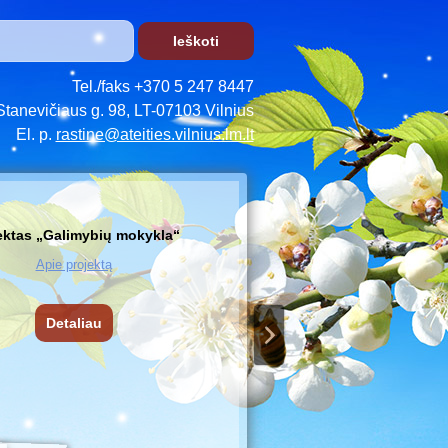
Tel./faks +370 5 247 8447
Stanevičiaus g. 98, LT-07103 Vilnius
El. p.
rastine@ateities.vilnius.lm.lt
ektas „Galimybių mokykla“
Apie projektą