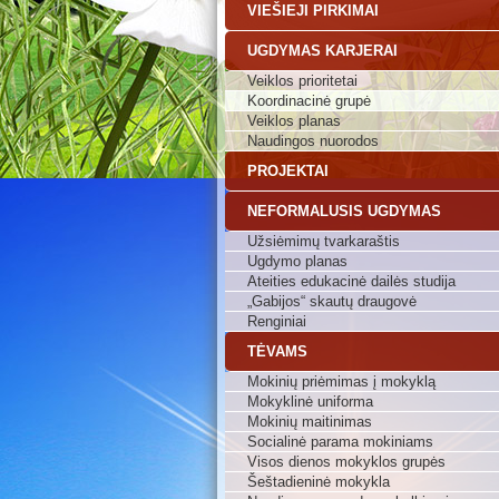
VIEŠIEJI PIRKIMAI
UGDYMAS KARJERAI
Veiklos prioritetai
Koordinacinė grupė
Veiklos planas
Naudingos nuorodos
PROJEKTAI
NEFORMALUSIS UGDYMAS
Užsiėmimų tvarkaraštis
Ugdymo planas
Ateities edukacinė dailės studija
„Gabijos“ skautų draugovė
Renginiai
TĖVAMS
Mokinių priėmimas į mokyklą
Mokyklinė uniforma
Mokinių maitinimas
Socialinė parama mokiniams
Visos dienos mokyklos grupės
Šeštadieninė mokykla