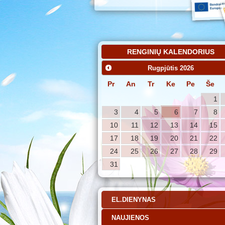
RENGINIŲ KALENDORIUS
Rugpjūtis
2026
Pr
An
Tr
Ke
Pe
Še
1
3
4
5
6
7
8
10
11
12
13
14
15
17
18
19
20
21
22
24
25
26
27
28
29
31
EL.DIENYNAS
NAUJIENOS