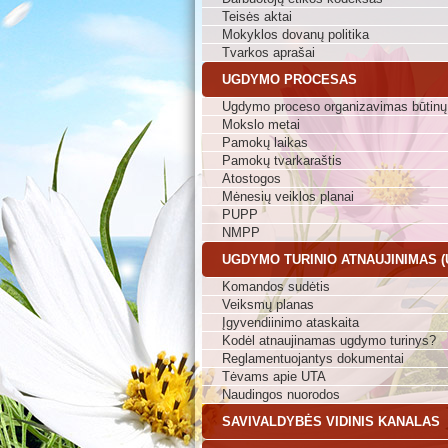
Teisės aktai
Mokyklos dovanų politika
Tvarkos aprašai
UGDYMO PROCESAS
Ugdymo proceso organizavimas būtinų
Mokslo metai
Pamokų laikas
Pamokų tvarkaraštis
Atostogos
Mėnesių veiklos planai
PUPP
NMPP
UGDYMO TURINIO ATNAUJINIMAS (
Komandos sudėtis
Veiksmų planas
Įgyvendiinimo ataskaita
Kodėl atnaujinamas ugdymo turinys?
Reglamentuojantys dokumentai
Tėvams apie UTA
Naudingos nuorodos
SAVIVALDYBĖS VIDINIS KANALAS