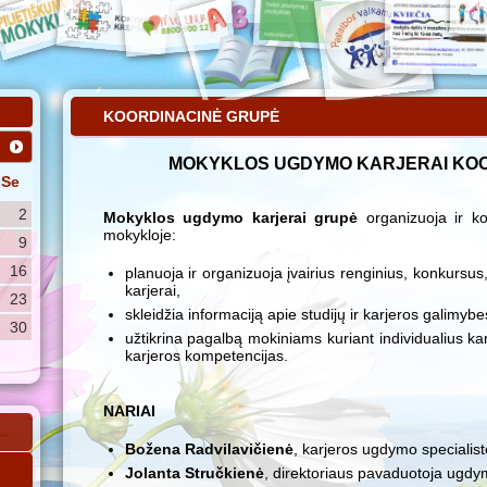
KOORDINACINĖ GRUPĖ
MOKYKLOS UGDYMO KARJERAI KOO
Se
2
Mokyklos ugdymo karjerai grupė
organizuoja ir ko
mokykloje:
9
16
planuoja ir organizuoja įvairius renginius, konkursus
karjerai,
23
skleidžia informaciją apie studijų ir karjeros galimybe
30
užtikrina pagalbą mokiniams kuriant individualius ka
karjeros kompetencijas.
NARIAI
Božena Radvilavičienė
, karjeros ugdymo specialis
Jolanta Stručkienė
, direktoriaus pavaduotoja ugdy