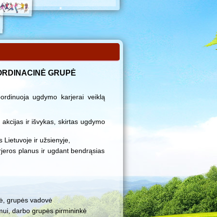
RDINACINĖ GRUPĖ
ordinuoja ugdymo karjerai veiklą
, akcijas ir išvykas, skirtas ugdymo
s Lietuvoje ir užsienyje,
rjeros planus ir ugdant bendrąsias
tė, grupės vadovė
mui, darbo grupės pirmininkė