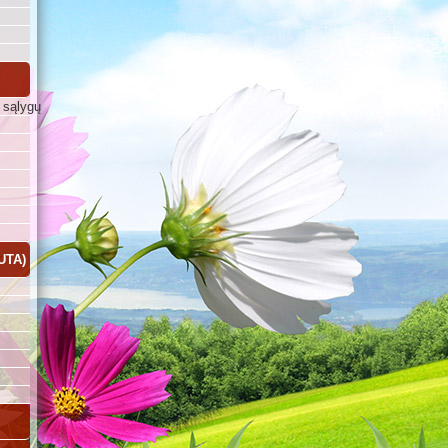
 sąlygų
UTA)