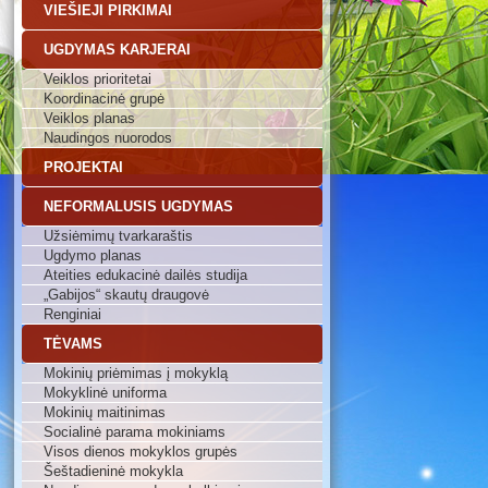
VIEŠIEJI PIRKIMAI
UGDYMAS KARJERAI
Veiklos prioritetai
Koordinacinė grupė
Veiklos planas
Naudingos nuorodos
PROJEKTAI
NEFORMALUSIS UGDYMAS
Užsiėmimų tvarkaraštis
Ugdymo planas
Ateities edukacinė dailės studija
„Gabijos“ skautų draugovė
Renginiai
TĖVAMS
Mokinių priėmimas į mokyklą
Mokyklinė uniforma
Mokinių maitinimas
Socialinė parama mokiniams
Visos dienos mokyklos grupės
Šeštadieninė mokykla