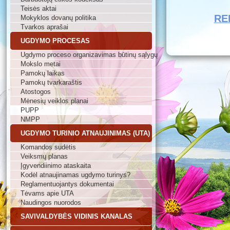
Teisės aktai
RE
Mokyklos dovanų politika
Tvarkos aprašai
UGDYMO PROCESAS
Ugdymo proceso organizavimas būtinų sąlygų
Mokslo metai
Pamokų laikas
Pamokų tvarkaraštis
Atostogos
Mėnesių veiklos planai
PUPP
NMPP
UGDYMO TURINIO ATNAUJINIMAS (UTA)
Komandos sudėtis
Veiksmų planas
Įgyvendiinimo ataskaita
Kodėl atnaujinamas ugdymo turinys?
Reglamentuojantys dokumentai
Tėvams apie UTA
Naudingos nuorodos
SAVIVALDYBĖS VIDINIS KANALAS