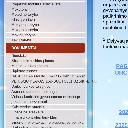
organizavim
Pagalbos mokiniui specialistai
Mokytojai
gyvenantys 
Metodinė taryba
patikrinim
Klasių vadovai
sprendimu 
Mokyklos taryba
nuotoliniu 
Mokytojų taryba
Mokinių taryba
2
Tėvų taryba
Dalyvauja
tautinių m
DOKUMENTAI
Nuostatai
Strateginis veiklos planas
PAG
Metinis veiklos planas
Ugdymo planas
ORG
DARBO KARANTINO SĄLYGOMIS PLANAS
VEIKSMŲ PLANAS DARBUOTOJUI UŽSIKRĖTUS
Darbo tvarkos taisyklės
Asmens duomenų apsauga
Vidaus kontrolės įgyvendinimo mokykloje
Įsivertinimo rezultatai
Kolektyvinė sutartis
202
Finansinė ataskaita
Finansų kontrolės taisyklės
Smurto ir priekabiavimo prevencijos politika
2025
Darbuotojų etikos kodeksas