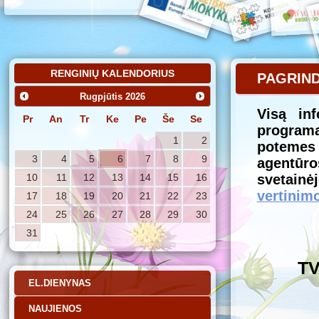
RENGINIŲ KALENDORIUS
PAGRIND
Rugpjūtis
2026
Visą inf
Pr
An
Tr
Ke
Pe
Še
Se
program
1
2
potemes 
3
4
5
6
7
8
9
ag
svet
10
11
12
13
14
15
16
vertinim
17
18
19
20
21
22
23
24
25
26
27
28
29
30
31
T
EL.DIENYNAS
NAUJIENOS