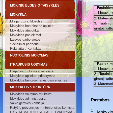
MOKINIŲ ELGESIO TAISYKLĖS
Pasiekim
1. Lietuvių k
MOKYKLA
2. Matemat
Misija, vizija, filosofija
3. Tautini
Mokyklos kontekstinė aplinka
gimtoji kalba
Mokyklos atributika
Mokyklos pasiekimai
Laisvos darbo vietos
Socialiniai partneriai
Rekvizitai / Kontaktai
NUOTOLINIS MOKYMAS
Pasiekim
ĮTRAUKUSIS UGDYMAS
1. Lietuvių k
Pagalbos mokiniui specialistai
2. Tautini
Mokyklos aplinkos pritaikymas
gimtoji kalba
Mokyklos bendruomenės pasirengimas
3. Matemat
MOKYKLOS STRUKTŪRA
Mokyklos valdymo struktūra
Mokyklos administracija
Pastabos.
Vaiko gerovės komisija
Patyčių prevencijos ir intervencijos komisija
1
Mokykl
EKSTREMALIŲJŲ SITUACIJŲ VALDYMAS