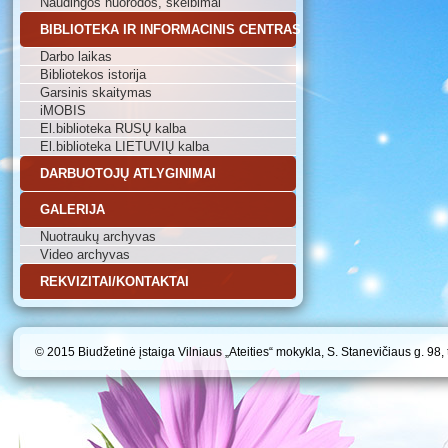
Naudingos nuorodos, skelbimai
BIBLIOTEKA IR INFORMACINIS CENTRAS
Darbo laikas
Bibliotekos istorija
Garsinis skaitymas
iMOBIS
El.biblioteka RUSŲ kalba
El.biblioteka LIETUVIŲ kalba
DARBUOTOJŲ ATLYGINIMAI
GALERIJA
Nuotraukų archyvas
Video archyvas
REKVIZITAI/KONTAKTAI
© 2015 Biudžetinė įstaiga Vilniaus „Ateities“ mokykla, S. Stanevičiaus g. 98,