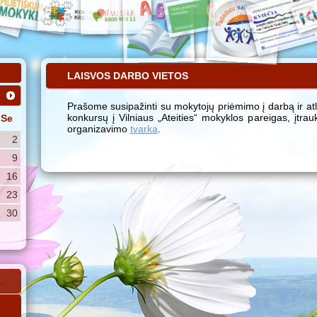
LAISVOS DARBO VIETOS
Prašome susipažinti su mokytojų priėmimo į darbą ir at
konkursų į Vilniaus „Ateities“ mokyklos pareigas, įtrau
Se
organizavimo
tvarka
.
2
9
16
23
30