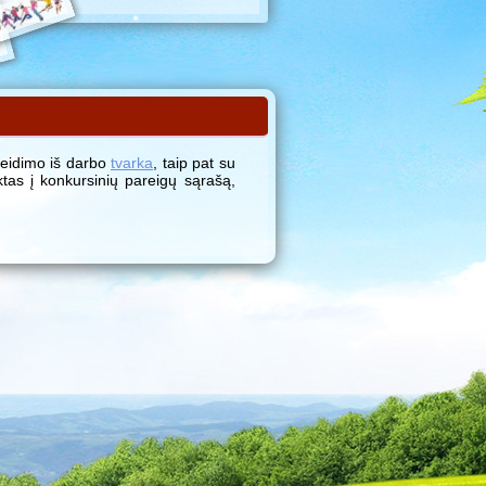
leidimo iš darbo
tvarka
, taip pat su
ktas į konkursinių pareigų sąrašą,