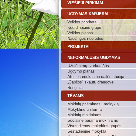
VIEŠIEJI PIRKIMAI
UGDYMAS KARJERAI
Veiklos prioritetai
Koordinacinė grupė
Veiklos planas
Naudingos nuorodos
PROJEKTAI
NEFORMALUSIS UGDYMAS
Užsiėmimų tvarkaraštis
Ugdymo planas
Ateities edukacinė dailės studija
„Gabijos“ skautų draugovė
Renginiai
TĖVAMS
Mokinių priėmimas į mokyklą
Mokyklinė uniforma
Mokinių maitinimas
Socialinė parama mokiniams
Visos dienos mokyklos grupės
Šeštadieninė mokykla