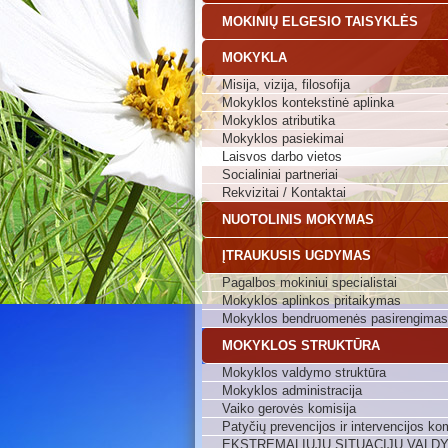
MOKINIŲ ELGESIO TAISYKLĖS
MOKYKLA
Misija, vizija, filosofija
Mokyklos kontekstinė aplinka
Mokyklos atributika
Mokyklos pasiekimai
Laisvos darbo vietos
Socialiniai partneriai
Rekvizitai / Kontaktai
NUOTOLINIS MOKYMAS
ĮTRAUKUSIS UGDYMAS
Pagalbos mokiniui specialistai
Mokyklos aplinkos pritaikymas
Mokyklos bendruomenės pasirengimas
MOKYKLOS STRUKTŪRA
Mokyklos valdymo struktūra
Mokyklos administracija
Vaiko gerovės komisija
Patyčių prevencijos ir intervencijos kom
EKSTREMALIŲJŲ SITUACIJŲ VALD