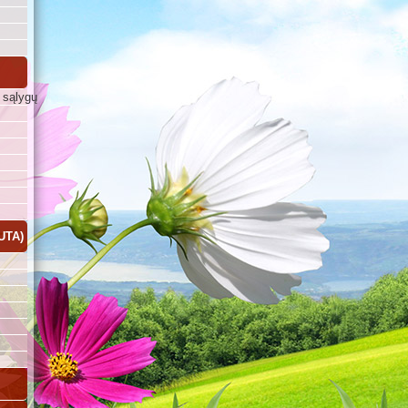
 sąlygų
UTA)