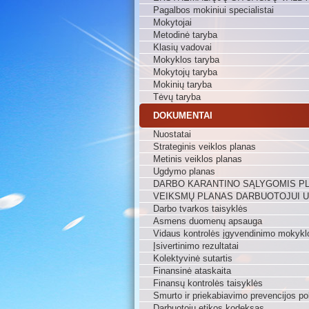
Pagalbos mokiniui specialistai
Mokytojai
Metodinė taryba
Klasių vadovai
Mokyklos taryba
Mokytojų taryba
Mokinių taryba
Tėvų taryba
DOKUMENTAI
Nuostatai
Strateginis veiklos planas
Metinis veiklos planas
Ugdymo planas
DARBO KARANTINO SĄLYGOMIS P
VEIKSMŲ PLANAS DARBUOTOJUI 
Darbo tvarkos taisyklės
Asmens duomenų apsauga
Vidaus kontrolės įgyvendinimo mokykl
Įsivertinimo rezultatai
Kolektyvinė sutartis
Finansinė ataskaita
Finansų kontrolės taisyklės
Smurto ir priekabiavimo prevencijos pol
Darbuotojų etikos kodeksas