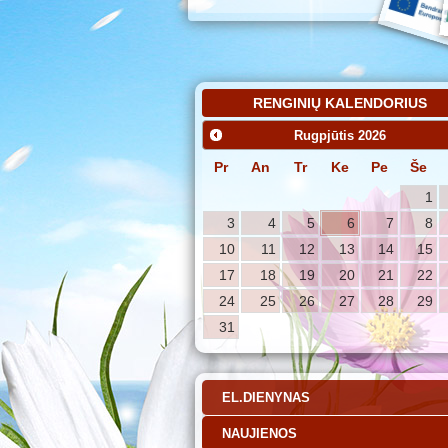
RENGINIŲ KALENDORIUS
Rugpjūtis
2026
Pr
An
Tr
Ke
Pe
Še
1
3
4
5
6
7
8
10
11
12
13
14
15
17
18
19
20
21
22
24
25
26
27
28
29
31
EL.DIENYNAS
NAUJIENOS