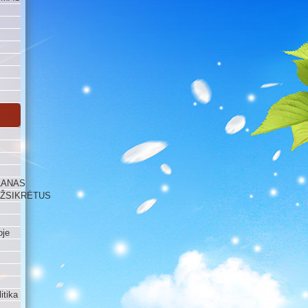
LANAS
UŽSIKRĖTUS
oje
itika