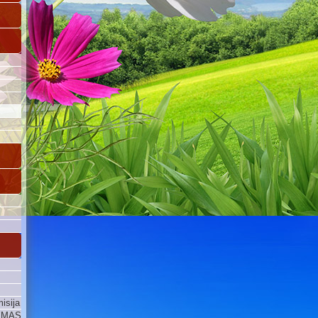
isija
YMAS