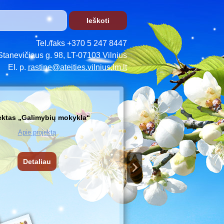
Tel./faks +370 5 247 8447
Stanevičiaus g. 98, LT-07103 Vilnius
El. p.
rastine@ateities.vilnius.lm.lt
ektas „Galimybių mokykla“
Apie projektą