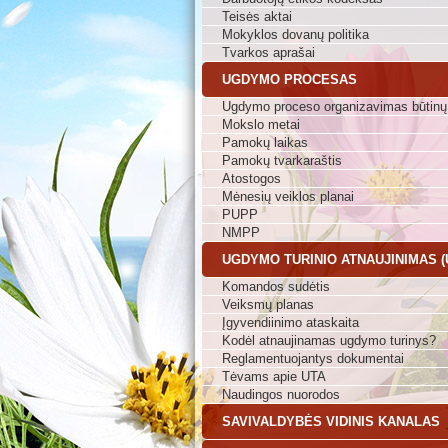
Teisės aktai
Mokyklos dovanų politika
Tvarkos aprašai
UGDYMO PROCESAS
Ugdymo proceso organizavimas būtinų
Mokslo metai
Pamokų laikas
Pamokų tvarkaraštis
Atostogos
Mėnesių veiklos planai
PUPP
NMPP
UGDYMO TURINIO ATNAUJINIMAS (
Komandos sudėtis
Veiksmų planas
Įgyvendiinimo ataskaita
Kodėl atnaujinamas ugdymo turinys?
Reglamentuojantys dokumentai
Tėvams apie UTA
Naudingos nuorodos
SAVIVALDYBĖS VIDINIS KANALAS