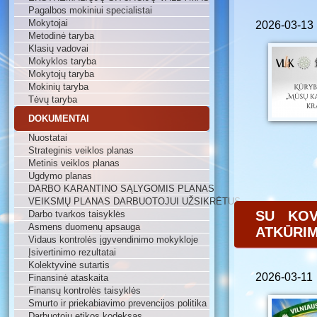
Pagalbos mokiniui specialistai
Mokytojai
2026-03-13
Metodinė taryba
Klasių vadovai
Mokyklos taryba
Mokytojų taryba
Mokinių taryba
Tėvų taryba
DOKUMENTAI
Nuostatai
Strateginis veiklos planas
Metinis veiklos planas
Ugdymo planas
DARBO KARANTINO SĄLYGOMIS PLANAS
VEIKSMŲ PLANAS DARBUOTOJUI UŽSIKRĖTUS
SU KOV
Darbo tvarkos taisyklės
Asmens duomenų apsauga
ATKŪRIM
Vidaus kontrolės įgyvendinimo mokykloje
Įsivertinimo rezultatai
Kolektyvinė sutartis
2026-03-11
Finansinė ataskaita
Finansų kontrolės taisyklės
Smurto ir priekabiavimo prevencijos politika
Darbuotojų etikos kodeksas