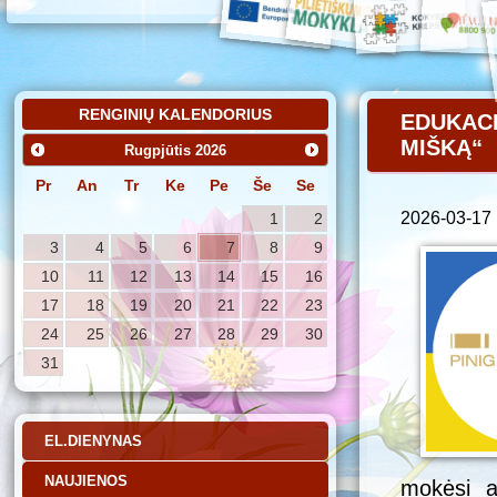
RENGINIŲ KALENDORIUS
EDUKAC
MIŠKĄ“
Rugpjūtis
2026
Pr
An
Tr
Ke
Pe
Še
Se
2026-03-17
1
2
3
4
5
6
7
8
9
10
11
12
13
14
15
16
17
18
19
20
21
22
23
24
25
26
27
28
29
30
31
EL.DIENYNAS
NAUJIENOS
mokėsi at