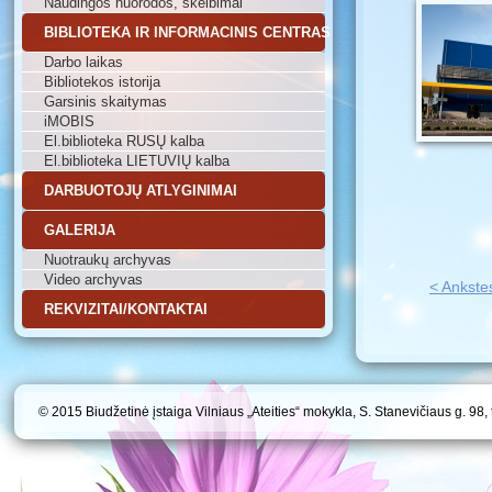
Naudingos nuorodos, skelbimai
BIBLIOTEKA IR INFORMACINIS CENTRAS
Darbo laikas
Bibliotekos istorija
Garsinis skaitymas
iMOBIS
El.biblioteka RUSŲ kalba
El.biblioteka LIETUVIŲ kalba
DARBUOTOJŲ ATLYGINIMAI
GALERIJA
Nuotraukų archyvas
Video archyvas
< Ankste
REKVIZITAI/KONTAKTAI
© 2015 Biudžetinė įstaiga Vilniaus „Ateities“ mokykla, S. Stanevičiaus g. 98,