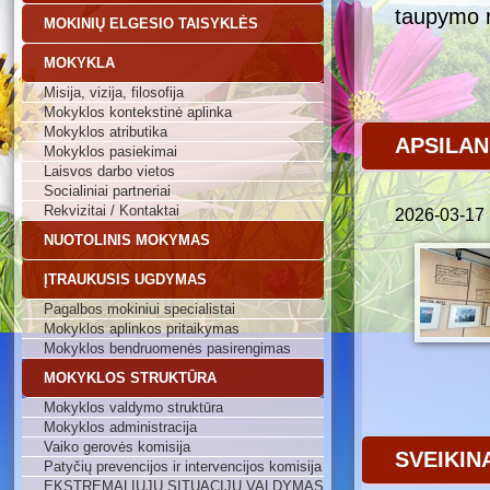
taupymo r
MOKINIŲ ELGESIO TAISYKLĖS
MOKYKLA
Misija, vizija, filosofija
Mokyklos kontekstinė aplinka
Mokyklos atributika
APSILAN
Mokyklos pasiekimai
Laisvos darbo vietos
Socialiniai partneriai
Rekvizitai / Kontaktai
2026-03-17
NUOTOLINIS MOKYMAS
ĮTRAUKUSIS UGDYMAS
Pagalbos mokiniui specialistai
Mokyklos aplinkos pritaikymas
Mokyklos bendruomenės pasirengimas
MOKYKLOS STRUKTŪRA
Mokyklos valdymo struktūra
Mokyklos administracija
Vaiko gerovės komisija
SVEIKIN
Patyčių prevencijos ir intervencijos komisija
EKSTREMALIŲJŲ SITUACIJŲ VALDYMAS