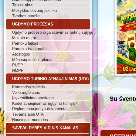
Teisės aktai
Mokyklos dovanų politika
Tvarkos aprašai
UGDYMO PROCESAS
Ugdymo proceso organizavimas būtinų sąlygų
Mokslo metai
Pamokų laikas
Pamokų tvarkaraštis
Atostogos
Mėnesių veiklos planai
PUPP
NMPP
UGDYMO TURINIO ATNAUJINIMAS (UTA)
Komandos sudėtis
Veiksmų planas
Su švent
Įgyvendiinimo ataskaita
Kodėl atnaujinamas ugdymo turinys?
Reglamentuojantys dokumentai
Tėvams apie UTA
Naudingos nuorodos
SAVIVALDYBĖS VIDINIS KANALAS