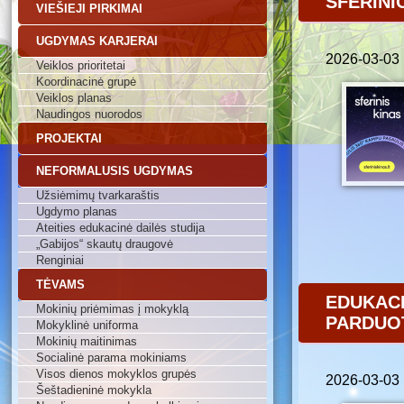
SFERINI
VIEŠIEJI PIRKIMAI
UGDYMAS KARJERAI
2026-03-03
Veiklos prioritetai
Koordinacinė grupė
Veiklos planas
Naudingos nuorodos
PROJEKTAI
NEFORMALUSIS UGDYMAS
Užsiėmimų tvarkaraštis
Ugdymo planas
Ateities edukacinė dailės studija
„Gabijos“ skautų draugovė
Renginiai
TĖVAMS
EDUKA
Mokinių priėmimas į mokyklą
PARDUO
Mokyklinė uniforma
Mokinių maitinimas
Socialinė parama mokiniams
Visos dienos mokyklos grupės
2026-03-03
Šeštadieninė mokykla