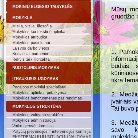
MOKINIŲ ELGESIO TAISYKLĖS
Mūsų mok
gruodžio 
MOKYKLA
Misija, vizija, filosofija
Mokyklos kontekstinė aplinka
Mokyklos atributika
Mokyklos pasiekimai
Laisvos darbo vietos
1. Pamok
Socialiniai partneriai
informac
Rekvizitai / Kontaktai
būdais; 
NUOTOLINIS MOKYMAS
kūriniuos
ĮTRAUKUSIS UGDYMAS
tikra tema
Pagalbos mokiniui specialistai
Mokyklos aplinkos pritaikymas
2. Medžių
Mokyklos bendruomenės pasirengimas
įvairiais 
MOKYKLOS STRUKTŪRA
Tai buvo p
Mokyklos valdymo struktūra
Mokyklos administracija
3. Medžių
Vaiko gerovės komisija
savo kl
Patyčių prevencijos ir intervencijos komisija
mokyklos.
EKSTREMALIŲJŲ SITUACIJŲ VALDYMAS