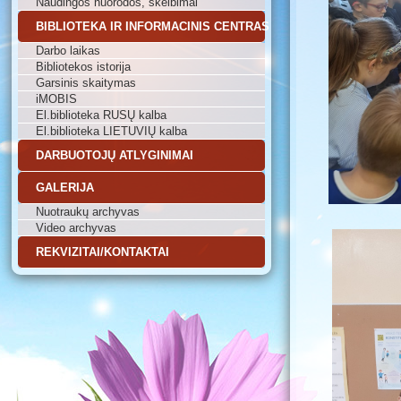
Naudingos nuorodos, skelbimai
BIBLIOTEKA IR INFORMACINIS CENTRAS
Darbo laikas
Bibliotekos istorija
Garsinis skaitymas
iMOBIS
El.biblioteka RUSŲ kalba
El.biblioteka LIETUVIŲ kalba
DARBUOTOJŲ ATLYGINIMAI
GALERIJA
Nuotraukų archyvas
Video archyvas
REKVIZITAI/KONTAKTAI