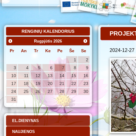
RENGINIŲ KALENDORIUS
PROJEKT
Rugpjūtis
2026
2024-12-27
Pr
An
Tr
Ke
Pe
Še
Se
1
2
3
4
5
6
7
8
9
10
11
12
13
14
15
16
17
18
19
20
21
22
23
24
25
26
27
28
29
30
31
EL.DIENYNAS
NAUJIENOS