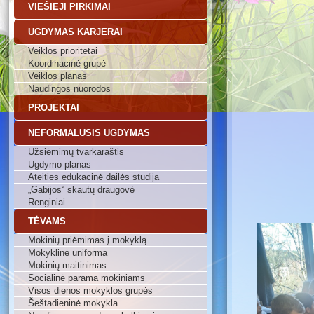
VIEŠIEJI PIRKIMAI
UGDYMAS KARJERAI
Veiklos prioritetai
Koordinacinė grupė
Veiklos planas
Naudingos nuorodos
PROJEKTAI
NEFORMALUSIS UGDYMAS
Užsiėmimų tvarkaraštis
Ugdymo planas
Ateities edukacinė dailės studija
„Gabijos“ skautų draugovė
Renginiai
TĖVAMS
Mokinių priėmimas į mokyklą
Mokyklinė uniforma
Mokinių maitinimas
Socialinė parama mokiniams
Visos dienos mokyklos grupės
Šeštadieninė mokykla