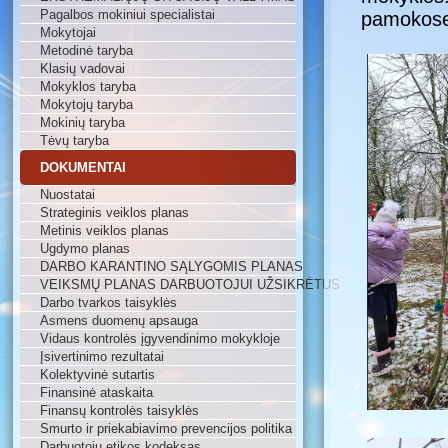
Pagalbos mokiniui specialistai
pamokose
Mokytojai
Metodinė taryba
Klasių vadovai
Mokyklos taryba
Mokytojų taryba
Mokinių taryba
Tėvų taryba
DOKUMENTAI
Nuostatai
Strateginis veiklos planas
Metinis veiklos planas
Ugdymo planas
DARBO KARANTINO SĄLYGOMIS PLANAS
VEIKSMŲ PLANAS DARBUOTOJUI UŽSIKRĖTUS
Darbo tvarkos taisyklės
Asmens duomenų apsauga
Vidaus kontrolės įgyvendinimo mokykloje
Įsivertinimo rezultatai
Kolektyvinė sutartis
Finansinė ataskaita
Finansų kontrolės taisyklės
Smurto ir priekabiavimo prevencijos politika
Darbuotojų etikos kodeksas