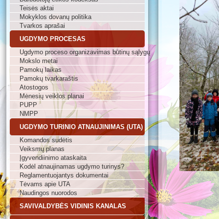
Teisės aktai
Mokyklos dovanų politika
Tvarkos aprašai
UGDYMO PROCESAS
Ugdymo proceso organizavimas būtinų sąlygų
Mokslo metai
Pamokų laikas
Pamokų tvarkaraštis
Atostogos
Mėnesių veiklos planai
PUPP
NMPP
UGDYMO TURINIO ATNAUJINIMAS (UTA)
Komandos sudėtis
Veiksmų planas
Įgyvendiinimo ataskaita
Kodėl atnaujinamas ugdymo turinys?
Reglamentuojantys dokumentai
Tėvams apie UTA
Naudingos nuorodos
SAVIVALDYBĖS VIDINIS KANALAS