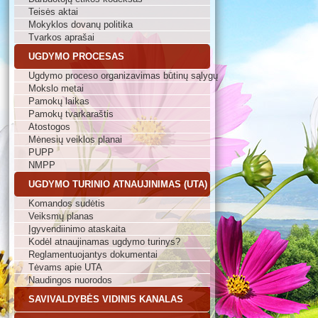
Teisės aktai
Mokyklos dovanų politika
Tvarkos aprašai
UGDYMO PROCESAS
Ugdymo proceso organizavimas būtinų sąlygų
Mokslo metai
Pamokų laikas
Pamokų tvarkaraštis
Atostogos
Mėnesių veiklos planai
PUPP
NMPP
UGDYMO TURINIO ATNAUJINIMAS (UTA)
Komandos sudėtis
Veiksmų planas
Įgyvendiinimo ataskaita
Kodėl atnaujinamas ugdymo turinys?
Reglamentuojantys dokumentai
Tėvams apie UTA
Naudingos nuorodos
SAVIVALDYBĖS VIDINIS KANALAS