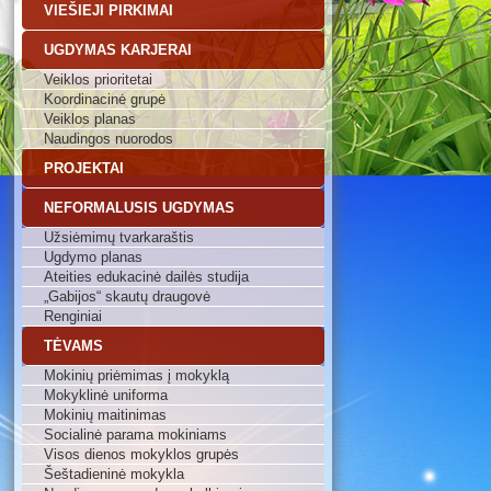
VIEŠIEJI PIRKIMAI
UGDYMAS KARJERAI
Veiklos prioritetai
Koordinacinė grupė
Veiklos planas
Naudingos nuorodos
PROJEKTAI
NEFORMALUSIS UGDYMAS
Užsiėmimų tvarkaraštis
Ugdymo planas
Ateities edukacinė dailės studija
„Gabijos“ skautų draugovė
Renginiai
TĖVAMS
Mokinių priėmimas į mokyklą
Mokyklinė uniforma
Mokinių maitinimas
Socialinė parama mokiniams
Visos dienos mokyklos grupės
Šeštadieninė mokykla