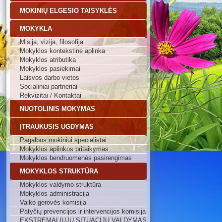
MOKINIŲ ELGESIO TAISYKLĖS
MOKYKLA
Misija, vizija, filosofija
Mokyklos kontekstinė aplinka
Mokyklos atributika
Mokyklos pasiekimai
Laisvos darbo vietos
Socialiniai partneriai
Rekvizitai / Kontaktai
NUOTOLINIS MOKYMAS
ĮTRAUKUSIS UGDYMAS
Pagalbos mokiniui specialistai
Mokyklos aplinkos pritaikymas
Mokyklos bendruomenės pasirengimas
MOKYKLOS STRUKTŪRA
Mokyklos valdymo struktūra
Mokyklos administracija
Vaiko gerovės komisija
Patyčių prevencijos ir intervencijos komisija
EKSTREMALIŲJŲ SITUACIJŲ VALDYMAS