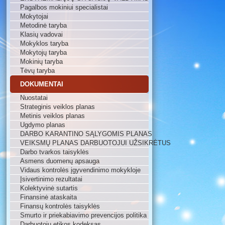
Pagalbos mokiniui specialistai
Mokytojai
Metodinė taryba
Klasių vadovai
Mokyklos taryba
Mokytojų taryba
Mokinių taryba
Tėvų taryba
DOKUMENTAI
Nuostatai
Strateginis veiklos planas
Metinis veiklos planas
Ugdymo planas
DARBO KARANTINO SĄLYGOMIS PLANAS
VEIKSMŲ PLANAS DARBUOTOJUI UŽSIKRĖTUS
Darbo tvarkos taisyklės
Asmens duomenų apsauga
Vidaus kontrolės įgyvendinimo mokykloje
Įsivertinimo rezultatai
Kolektyvinė sutartis
Finansinė ataskaita
Finansų kontrolės taisyklės
Smurto ir priekabiavimo prevencijos politika
Darbuotojų etikos kodeksas