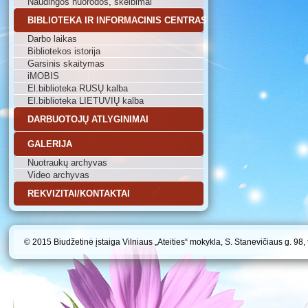
Naudingos nuorodos, skelbimai
BIBLIOTEKA IR INFORMACINIS CENTRAS
Darbo laikas
Bibliotekos istorija
Garsinis skaitymas
iMOBIS
El.biblioteka RUSŲ kalba
El.biblioteka LIETUVIŲ kalba
DARBUOTOJŲ ATLYGINIMAI
GALERIJA
Nuotraukų archyvas
Video archyvas
REKVIZITAI/KONTAKTAI
© 2015 Biudžetinė įstaiga Vilniaus „Ateities“ mokykla, S. Stanevičiaus g. 98,