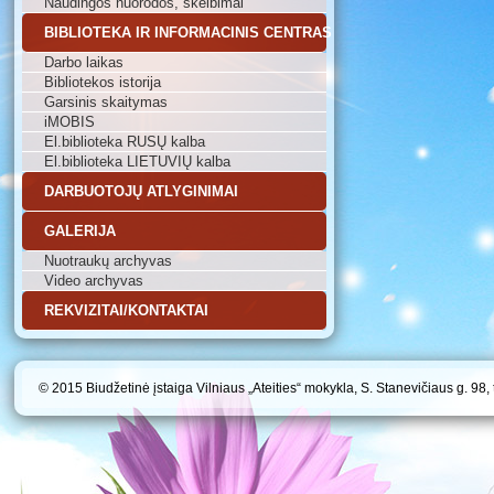
Naudingos nuorodos, skelbimai
BIBLIOTEKA IR INFORMACINIS CENTRAS
Darbo laikas
Bibliotekos istorija
Garsinis skaitymas
iMOBIS
El.biblioteka RUSŲ kalba
El.biblioteka LIETUVIŲ kalba
DARBUOTOJŲ ATLYGINIMAI
GALERIJA
Nuotraukų archyvas
Video archyvas
REKVIZITAI/KONTAKTAI
© 2015 Biudžetinė įstaiga Vilniaus „Ateities“ mokykla, S. Stanevičiaus g. 98,