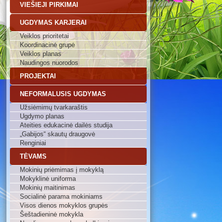
VIEŠIEJI PIRKIMAI
UGDYMAS KARJERAI
Veiklos prioritetai
Koordinacinė grupė
Veiklos planas
Naudingos nuorodos
PROJEKTAI
NEFORMALUSIS UGDYMAS
Užsiėmimų tvarkaraštis
Ugdymo planas
Ateities edukacinė dailės studija
„Gabijos“ skautų draugovė
Renginiai
TĖVAMS
Mokinių priėmimas į mokyklą
Mokyklinė uniforma
Mokinių maitinimas
Socialinė parama mokiniams
Visos dienos mokyklos grupės
Šeštadieninė mokykla