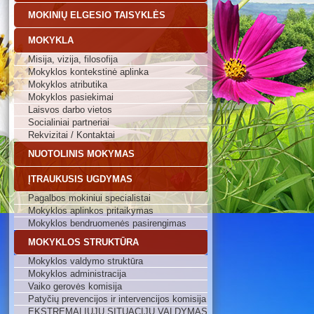
MOKINIŲ ELGESIO TAISYKLĖS
MOKYKLA
Misija, vizija, filosofija
Mokyklos kontekstinė aplinka
Mokyklos atributika
Mokyklos pasiekimai
Laisvos darbo vietos
Socialiniai partneriai
Rekvizitai / Kontaktai
NUOTOLINIS MOKYMAS
ĮTRAUKUSIS UGDYMAS
Pagalbos mokiniui specialistai
Mokyklos aplinkos pritaikymas
Mokyklos bendruomenės pasirengimas
MOKYKLOS STRUKTŪRA
Mokyklos valdymo struktūra
Mokyklos administracija
Vaiko gerovės komisija
Patyčių prevencijos ir intervencijos komisija
EKSTREMALIŲJŲ SITUACIJŲ VALDYMAS