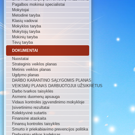
Pagalbos mokiniui specialistai
Mokytojai
Metodinė taryba
Klasių vadovai
Mokyklos taryba
Mokytojų taryba
Mokinių taryba
Tėvų taryba
DOKUMENTAI
Nuostatai
Strateginis veiklos planas
Metinis veiklos planas
Ugdymo planas
DARBO KARANTINO SĄLYGOMIS PLANAS
VEIKSMŲ PLANAS DARBUOTOJUI UŽSIKRĖTUS
Darbo tvarkos taisyklės
Asmens duomenų apsauga
Vidaus kontrolės įgyvendinimo mokykloje
Įsivertinimo rezultatai
Kolektyvinė sutartis
Finansinė ataskaita
Finansų kontrolės taisyklės
Smurto ir priekabiavimo prevencijos politika
Darbuotojų etikos kodeksas