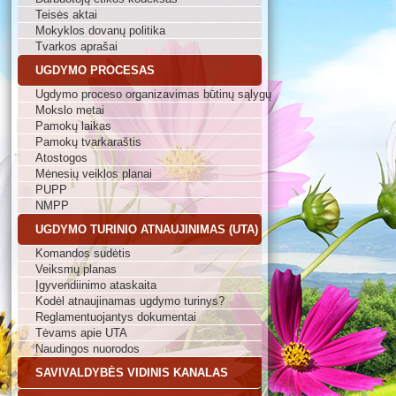
Teisės aktai
Mokyklos dovanų politika
Tvarkos aprašai
UGDYMO PROCESAS
Ugdymo proceso organizavimas būtinų sąlygų
Mokslo metai
Pamokų laikas
Pamokų tvarkaraštis
Atostogos
Mėnesių veiklos planai
PUPP
NMPP
UGDYMO TURINIO ATNAUJINIMAS (UTA)
Komandos sudėtis
Veiksmų planas
Įgyvendiinimo ataskaita
Kodėl atnaujinamas ugdymo turinys?
Reglamentuojantys dokumentai
Tėvams apie UTA
Naudingos nuorodos
SAVIVALDYBĖS VIDINIS KANALAS